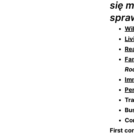
się 
spra
Wil
Liv
Rea
Fa
Ro
Im
Per
Tra
Bus
Co
First co