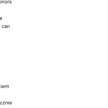
onors
a
d can
ikiem
.
cznie