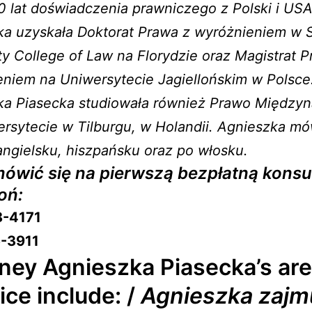
 lat doświadczenia prawniczego z Polski i USA
ka uzyskała Doktorat Prawa z wyróżnieniem w 
ty College of Law na Florydzie oraz Magistrat 
niem na Uniwersytecie Jagiellońskim w Polsce
ka Piasecka studiowała również Prawo Między
rsytecie w Tilburgu, w Holandii. Agnieszka m
angielsku, hiszpańsku oraz po włosku.
ówić się na pierwszą bezpłatną konsu
oń:
8-4171
-3911
ney Agnieszka Piasecka’s are
ice include: /
Agnieszka zajm