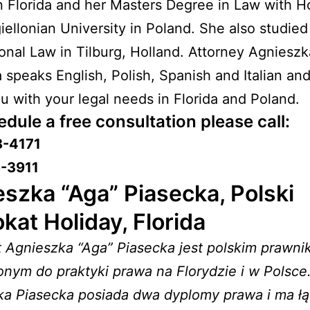
n Florida and her Masters Degree in Law with H
iellonian University in Poland. She also studied
ional Law in Tilburg, Holland. Attorney Agnieszk
 speaks English, Polish, Spanish and Italian an
ou with your legal needs in Florida and Poland.
dule a free consultation please call:
8-4171
-3911
szka “Aga” Piasecka, Polski
at Holiday, Florida
 Agnieszka “Aga” Piasecka jest polskim prawn
nym do praktyki prawa na Florydzie i w Polsce
ka Piasecka posiada dwa dyplomy prawa i ma łą