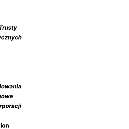
Trusty
ycznych
dowania
gowe
rporacji
tion