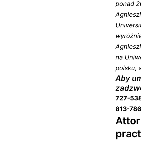
ponad 20
Agniesz
Universi
wyróżnie
Agniesz
na Uniwe
polsku, 
Aby um
zadzw
727-53
813-786
Attor
pract