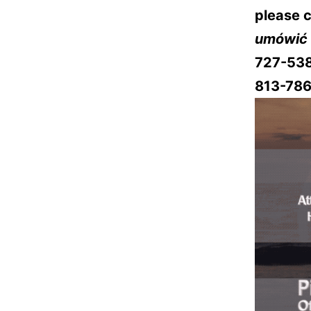
please c
umówić 
727-53
813-786