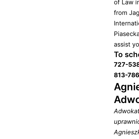
of Law i
from Jag
Internat
Piasecka
assist y
To sche
727-53
813-786
Agnie
Adwok
Adwokat
uprawnio
Agniesz