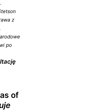
.
Stetson
Prawa z
.
narodowe
ówi
po
ltację
as of
uje