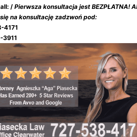
all: /
Pierwsza konsultacja jest BEZPŁATNA! 
się na konsultację zadzwoń pod:
8-4171
-3911