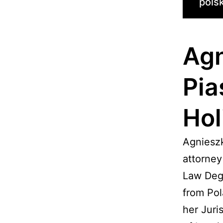
polsk
Agn
Pia
Hol
Agnieszk
attorney
Law Deg
from Po
her Juri