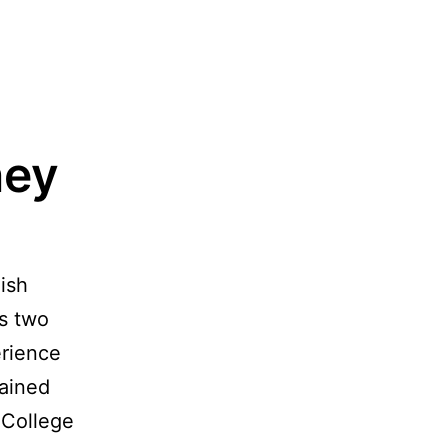
ney
ish
as two
rience
ained
 College