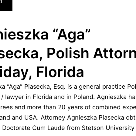
i
ieszka “Aga”
secka, Polish Attor
iday, Florida
a “Aga” Piasecka, Esq. is a general practice Pol
 / lawyer in Florida and in Poland. Agnieszka h
rees and more than 20 years of combined expe
land and USA. Attorney Agnieszka Piasecka obt
s Doctorate Cum Laude from Stetson University