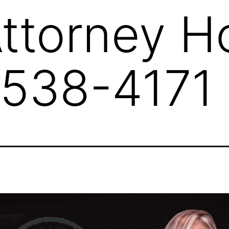
Attorney Ho
-538-4171