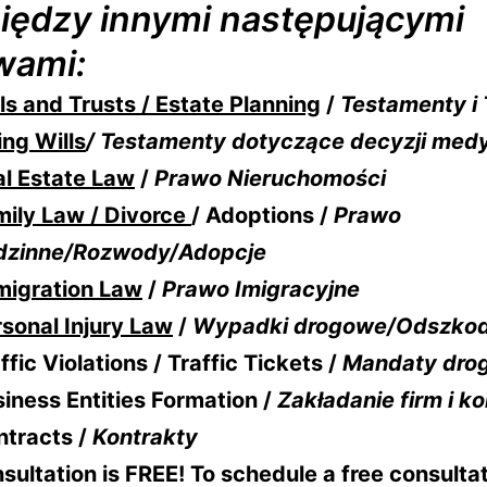
między innymi następującymi
wami:
ls and Trusts / Estate Planning
/
Testamenty i 
ing Wills
/ Testamenty dotyczące decyzji med
l Estate Law
/
Prawo Nieruchomości
mily Law / Divorce
/ Adoptions /
Prawo
dzinne/Rozwody/Adopcje
migration Law
/
Prawo Imigracyjne
sonal Injury Law
/
Wypadki drogowe/Odszko
ffic Violations / Traffic Tickets /
Mandaty dro
iness Entities Formation /
Zakładanie firm i ko
ntracts /
Kontrakty
nsultation is FREE! To schedule a free consulta