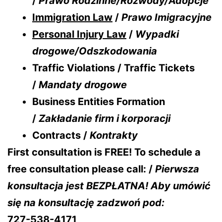
/
Prawo Rodzinne/Rozwody/Adopcje
Immigration Law
/
Prawo Imigracyjne
Personal Injury Law
/
Wypadki
drogowe/Odszkodowania
Traffic Violations / Traffic Tickets
/
Mandaty drogowe
Business Entities Formation
/
Zakładanie firm i korporacji
Contracts /
Kontrakty
First consultation is FREE! To schedule a
free consultation please call: /
Pierwsza
konsultacja jest BEZPŁATNA! Aby umówić
się na konsultację zadzwoń pod:
727-538-4171